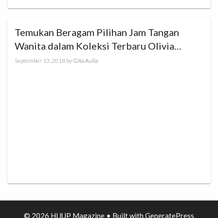
Temukan Beragam Pilihan Jam Tangan
Wanita dalam Koleksi Terbaru Olivia
Burton
September 13, 2018
by
Gita Aulia
© 2026 HIJUP Magazine
• Built with
GeneratePress