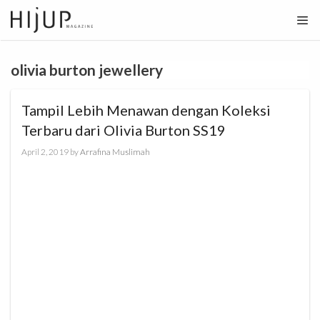
Skip
to
content
olivia burton jewellery
Tampil Lebih Menawan dengan Koleksi
Terbaru dari Olivia Burton SS19
April 2, 2019
by
Arrafina Muslimah