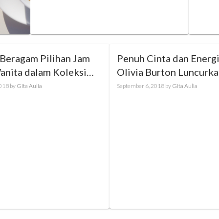
Beragam Pilihan Jam
Penuh Cinta dan Energi 
anita dalam Koleksi
Olivia Burton Luncurka
livia Burton
Jam Tangan Terbaru
2018
by
Gita Aulia
September 6, 2018
by
Gita Aulia