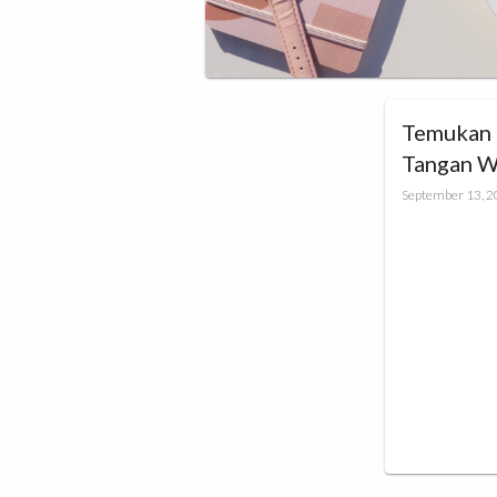
Temukan 
Tangan W
Terbaru O
September 13, 