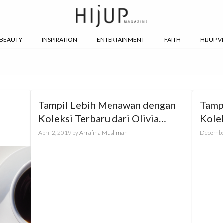
BEAUTY
INSPIRATION
ENTERTAINMENT
FAITH
HIJUP V
Tampil Lebih Menawan dengan
Tamp
Koleksi Terbaru dari Olivia
Kolek
Burton SS19
Burt
April 2, 2019
by
Arrafina Muslimah
Decembe