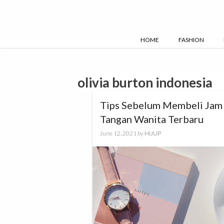
Skip
to
content
HOME
FASHION
olivia burton indonesia
Tips Sebelum Membeli Jam
Tangan Wanita Terbaru
June 12, 2021
by
HIJUP