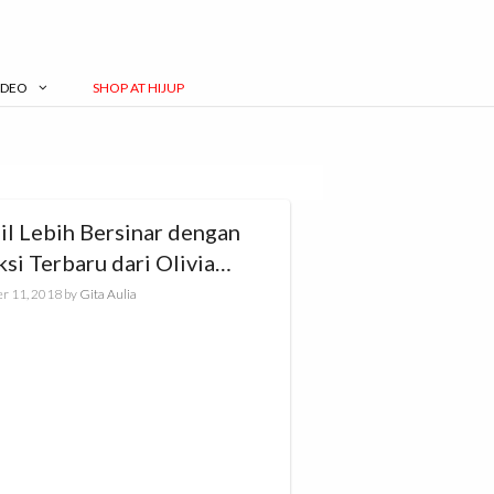
IDEO
SHOP AT HIJUP
il Lebih Bersinar dengan
si Terbaru dari Olivia
on
r 11, 2018
by
Gita Aulia