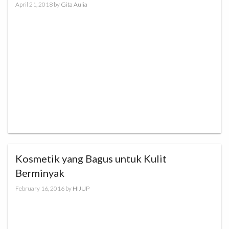
April 21, 2018
by
Gita Aulia
Kosmetik yang Bagus untuk Kulit
Berminyak
February 16, 2016
by
HIJUP