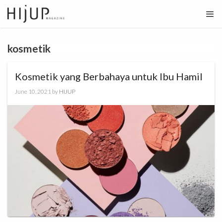
Skip
to
content
kosmetik
Kosmetik yang Berbahaya untuk Ibu Hamil
June 10, 2021
by
HIJUP