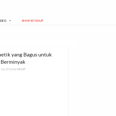
IDEO
SHOP AT HIJUP
etik yang Bagus untuk
t Berminyak
 16, 2016
by
HIJUP