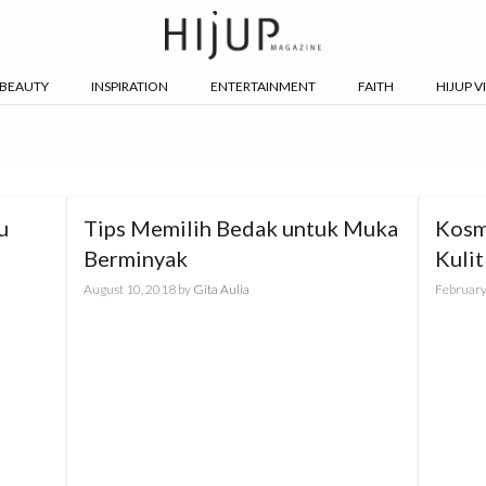
BEAUTY
INSPIRATION
ENTERTAINMENT
FAITH
HIJUP V
u
Tips Memilih Bedak untuk Muka
Kosm
Berminyak
Kuli
August 10, 2018
by
Gita Aulia
February