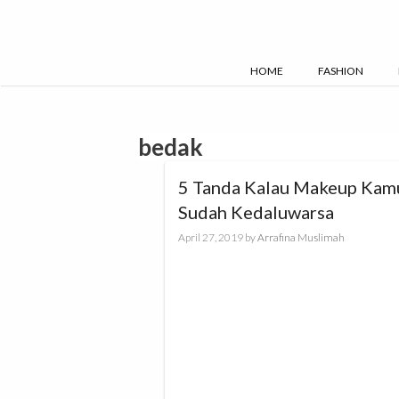
Skip
to
content
HOME
FASHION
bedak
5 Tanda Kalau Makeup Kam
Sudah Kedaluwarsa
April 27, 2019
by
Arrafina Muslimah