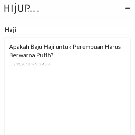
Skip
to
content
Haji
Apakah Baju Haji untuk Perempuan Harus
Berwarna Putih?
July 10, 2018
by
Gita Aulia