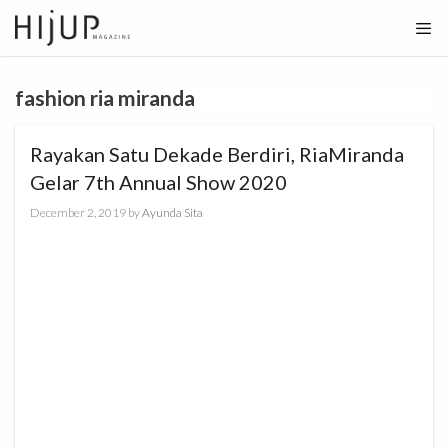
Skip
to
content
fashion ria miranda
Rayakan Satu Dekade Berdiri, RiaMiranda
Gelar 7th Annual Show 2020
December 2, 2019
by
Ayunda Sita