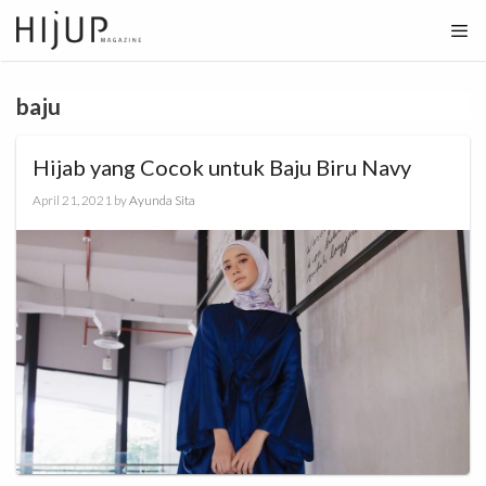
Skip
to
content
baju
Hijab yang Cocok untuk Baju Biru Navy
April 21, 2021
by
Ayunda Sita