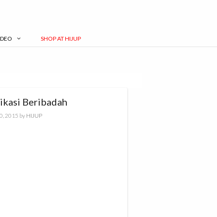
IDEO
SHOP AT HIJUP
ikasi Beribadah
0, 2015
by
HIJUP