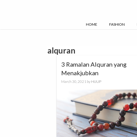
Skip
to
content
HOME
FASHION
alquran
3 Ramalan Alquran yang
Menakjubkan
March 30, 2021
by
HIJUP