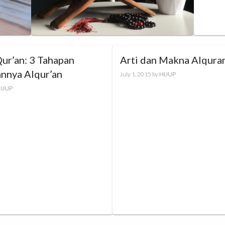
ur’an: 3 Tahapan
Arti dan Makna Alqura
annya Alqur’an
July 1, 2015
by
HIJUP
IJUP