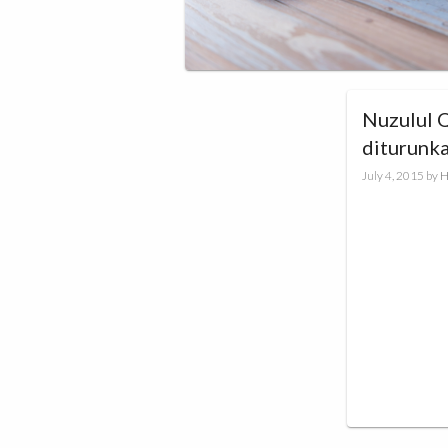
Nuzulul Q
diturunk
July 4, 2015
by
H