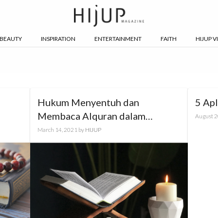
BEAUTY
INSPIRATION
ENTERTAINMENT
FAITH
HIJUP V
Hukum Menyentuh dan
5 Apl
Membaca Alquran dalam
August 2
Keadaan Hadats
March 14, 2021
by
HIJUP