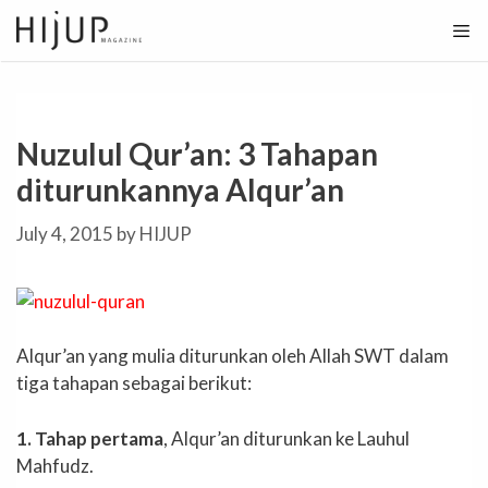
Skip
to
content
Nuzulul Qur’an: 3 Tahapan
diturunkannya Alqur’an
July 4, 2015
by
HIJUP
Alqur’an yang mulia diturunkan oleh Allah SWT dalam
tiga tahapan sebagai berikut:
1. Tahap pertama
, Alqur’an diturunkan ke Lauhul
Mahfudz.