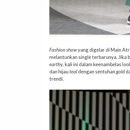
Fashion show
yang digelar di Main Atr
melantunkan single terbarunya. Jik
earthy
, kali ini dalam keenambelas 
dan hijau
teal
dengan sentuhan
gold
da
trendi.