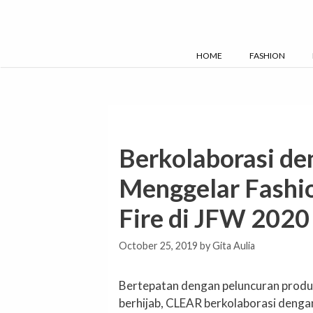
Skip
to
content
HOME
FASHION
Berkolaborasi d
Menggelar Fashi
Fire di JFW 2020
October 25, 2019
by
Gita Aulia
Bertepatan dengan peluncuran prod
berhijab, CLEAR berkolaborasi deng