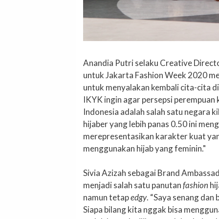
Anandia Putri selaku Creative Direct
untuk Jakarta Fashion Week 2020 me
untuk menyalakan kembali cita-cita di
IKYK ingin agar persepsi perempuan ku
Indonesia adalah salah satu negara ki
hijaber yang lebih panas 0.50 ini me
merepresentasikan karakter kuat ya
menggunakan hijab yang feminin."
Sivia Azizah sebagai Brand Ambassa
menjadi salah satu panutan
fashion
hi
namun tetap
edgy
. “Saya senang dan
Siapa bilang kita nggak bisa mengguna