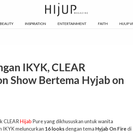
BEAUTY
INSPIRATION
ENTERTAINMENT
FAITH
HIJUP V
engan IKYK, CLEAR
on Show Bertema Hyjab on
uk CLEAR
Hijab
Pure yang dikhususkan untuk wanita
an IKYK meluncurkan
16 looks
dengan tema
Hyjab On Fire
di