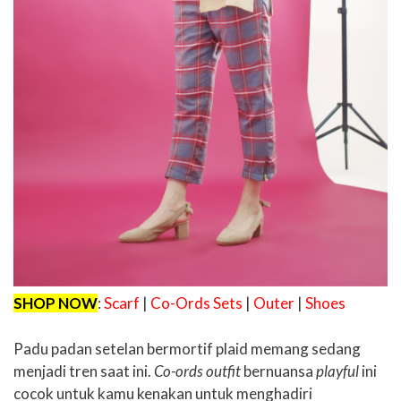
SHOP NOW
:
Scarf
|
Co-Ords Sets
|
Outer
|
Shoes
Padu padan setelan bermortif plaid memang sedang
menjadi tren saat ini.
Co-ords outfit
bernuansa
playful
ini
cocok untuk kamu kenakan untuk menghadiri