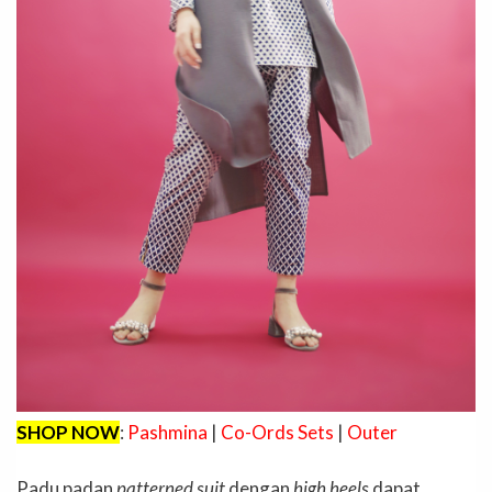
SHOP NOW
:
Pashmina
|
Co-Ords Sets
|
Outer
Padu padan
patterned suit
dengan
high heels
dapat