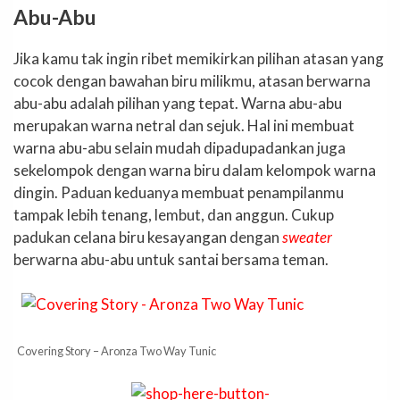
Abu-Abu
Jika kamu tak ingin ribet memikirkan pilihan atasan yang
cocok dengan bawahan biru milikmu, atasan berwarna
abu-abu adalah pilihan yang tepat. Warna abu-abu
merupakan warna netral dan sejuk. Hal ini membuat
warna abu-abu selain mudah dipadupadankan juga
sekelompok dengan warna biru dalam kelompok warna
dingin. Paduan keduanya membuat penampilanmu
tampak lebih tenang, lembut, dan anggun. Cukup
padukan celana biru kesayangan dengan
sweater
berwarna abu-abu untuk santai bersama teman.
Covering Story – Aronza Two Way Tunic