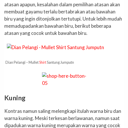
atasan apapun, kesalahan dalam pemilihan atasan akan
membuat gayamu terlalu bertabrakan atau bawahan
biru yang ingin ditonjolkan tertutupi. Untuk lebih mudah
memadupadankan bawahan biru, berikut beberapa
atasan yang cocok untuk bawahan biru.
Dian Pelangi – Mullet
Shirt
Santung Jumputn
Kuning
Kontras namun saling melengkapi itulah warna biru dan
warna kuning. Meski terkesan berlawanan, namun saat
dipadukan warna kuning merupakan warna yang cocok