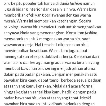
biru begitu populer tak hanya di dunia
fashion
namun
juga di bidang interior dan desain lainnya. Warna biru
memberikan efek yang berlawanan dengan warna
merah. Warna ini memberikan ketenangan. Secara
psikologi, warna biru memicu tubuh untuk menghasilkan
senyawa kimia yang menenangkan. Konsultan
fashion
menyarankan untuk mengenakan warna biru saat
wawancara kerja. Hal tersebut dikarenakan biru
menyimbolkan kesetiaan. Warna biru juga dapat
meningkatkan efek produktivitas kerja. Kelebihan dari
warna biru dan keragaman gradasi warna biru lah yang
membuat bawahan biru sering menjadi pilihan utama
dalam padu padan pakaian. Dengan mengenakan satu
bawahan biru kamu dapat tampil berbeda sesuai paduan
atasan yang kamu kenakan. Mulai dari acara formal
hingga kegiatan santai bisa kamu hadiri dengan padu
padan bawahan biru dan atasan yang tepat. Meski
bawahan biru mudah untuk dipadupadankan dengan