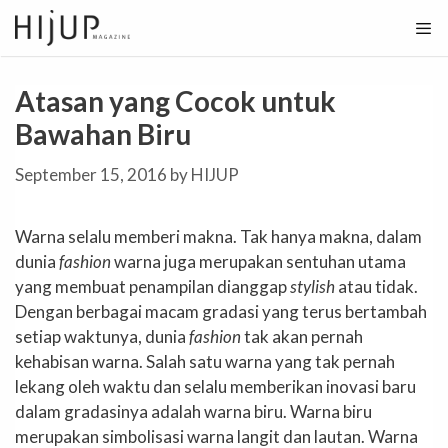
Skip
to
content
Atasan yang Cocok untuk
Bawahan Biru
September 15, 2016
by
HIJUP
Warna selalu memberi makna. Tak hanya makna, dalam
dunia
fashion
warna juga merupakan sentuhan utama
yang membuat penampilan dianggap
stylish
atau tidak.
Dengan berbagai macam gradasi yang terus bertambah
setiap waktunya, dunia
fashion
tak akan pernah
kehabisan warna. Salah satu warna yang tak pernah
lekang oleh waktu dan selalu memberikan inovasi baru
dalam gradasinya adalah warna biru. Warna biru
merupakan simbolisasi warna langit dan lautan. Warna