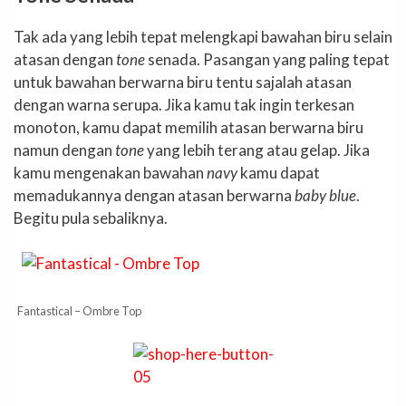
Tak ada yang lebih tepat melengkapi bawahan biru selain
atasan dengan
tone
senada. Pasangan yang paling tepat
untuk bawahan berwarna biru tentu sajalah atasan
dengan warna serupa. Jika kamu tak ingin terkesan
monoton, kamu dapat memilih atasan berwarna biru
namun dengan
tone
yang lebih terang atau gelap. Jika
kamu mengenakan bawahan
navy
kamu dapat
memadukannya dengan atasan berwarna
baby blue
.
Begitu pula sebaliknya.
Fantastical – Ombre Top