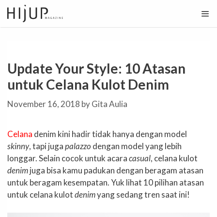
Skip
to
content
Update Your Style: 10 Atasan
untuk Celana Kulot Denim
November 16, 2018
by
Gita Aulia
Celana
denim kini hadir tidak hanya dengan model
skinny
, tapi juga
palazzo
dengan model yang lebih
longgar. Selain cocok untuk acara
casual
, celana kulot
denim
juga bisa kamu padukan dengan beragam atasan
untuk beragam kesempatan. Yuk lihat 10 pilihan atasan
untuk celana kulot
denim
yang sedang tren saat ini!