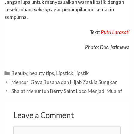
Jangan lupa untuk menyesuaikan warna lipstik dengan
keseluruhan
make up
agar penampilanmu semakin
sempurna.
Text:
Putri Larasati
Photo: Doc. Istimew
a
Categories
Beauty
,
beauty tips
,
Lipstick
,
lipstik
Mencuri Gaya Busana dan Hijab Zaskia Sungkar
Shalat Menuntun Berry Saint Loco Menjadi Mualaf
Leave a Comment
Comment