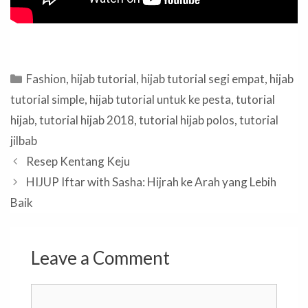
Categories
Fashion
,
hijab tutorial
,
hijab tutorial segi empat
,
hijab
tutorial simple
,
hijab tutorial untuk ke pesta
,
tutorial
hijab
,
tutorial hijab 2018
,
tutorial hijab polos
,
tutorial
jilbab
Resep Kentang Keju
HIJUP Iftar with Sasha: Hijrah ke Arah yang Lebih
Baik
Leave a Comment
Comment