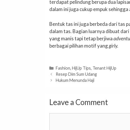
terdapat pelindung berupa dua lapisan
dalam ini juga cukup empuk sehingga
Bentuk tas ini juga berbeda dari tas
dalam tas. Bagian luarnya dibuat dar
yang manis tapi tetap berjiwa
adventu
berbagai pilihan motif yang
girly.
Categories
Fashion
,
HijUp Tips
,
Tenant HijUp
Resep Dim Sum Udang
Hukum Menunda Haji
Leave a Comment
Comment