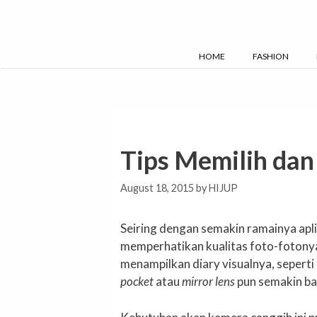
Skip
to
content
HOME
FASHION
Tips Memilih da
August 18, 2015
by
HIJUP
Seiring dengan semakin ramainya aplik
memperhatikan kualitas foto-fotony
menampilkan diary visualnya, seperti
pocket
atau
mirror lens
pun semakin b