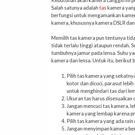
Kebutuhan akan kamera canggih ini pu
Salah satunya adalah
tas
kamera yang 
berfungsi untuk mengamankan kamer
kamera, khususnya kamera DSLR dan le
Memilih tas kamera pun tentunya tida
tidak terlalu tinggi ataupun rendah.
tumbuhnya jamur pada lensa. Suhu ya
kamera dan lensa. Untuk itu, berikut
Pilih tas kamera yang sekatny
kotor dan dicuci, parasut lebi
untuk menghindari tas dari le
Ukuran tas harus disesuaikan
Jangan mencuci tas kamera, leb
kamera yang lembap karena pr
Pilih tas kamera yang ada
rain 
Jangan menyimpan kamera ber