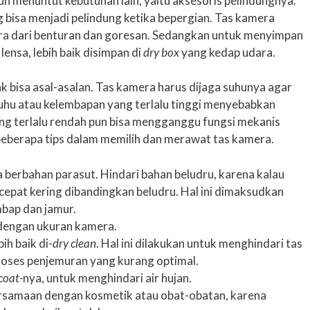
n menuntut kebutuhan lain, yaitu aksesoris pelindungnya.
bisa menjadi pelindung ketika bepergian. Tas kamera
a dari benturan dan goresan. Sedangkan untuk menyimpan
nsa, lebih baik disimpan di
dry box
yang kedap udara.
k bisa asal-asalan. Tas kamera harus dijaga suhunya agar
 Suhu atau kelembapan yang terlalu tinggi menyebabkan
ng terlalu rendah pun bisa mengganggu fungsi mekanis
 beberapa tips dalam memilih dan merawat tas kamera.
a berbahan parasut. Hindari bahan beludru, karena kalau
h cepat kering dibandingkan beludru. Hal ini dimaksudkan
mbap dan jamur.
 dengan ukuran kamera.
ih baik di-
dry clean
. Hal ini dilakukan untuk menghindari tas
oses penjemuran yang kurang optimal.
coat-
nya, untuk menghindari air hujan.
samaan dengan kosmetik atau obat-obatan, karena