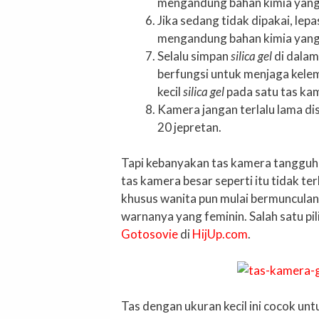
mengandung bahan kimia yang 
Jika sedang tidak dipakai, lep
mengandung bahan kimia yang 
Selalu simpan
silica gel
di dalam
berfungsi untuk menjaga kele
kecil
silica gel
pada satu tas ka
Kamera jangan terlalu lama dis
20 jepretan.
Tapi kebanyakan tas kamera tangguh 
tas kamera besar seperti itu tidak te
khusus wanita pun mulai bermunculan.
warnanya yang feminin. Salah satu pi
Gotosovie
di
HijUp.com
.
Tas dengan ukuran kecil ini cocok un