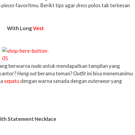
 pieces
favoritmu. Berikt tips agar
dress
polos tak terkesan
With Long
Vest
ang berwarna
nude
untuk mendapatkan tampilan yang
 kantor?
Hang out
berama teman?
Outfit
ini bisa menemanimu
ta
sepatu
dengan warna senada dengan
outerwear
yang
ith Statement Necklace