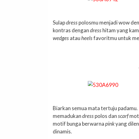
Sulap
dress
polosmu menjadi wow de
kontras dengan
dress
hitam yang ka
wedges
atau
heels
favoritmu untuk me
Biarkan semua mata tertuju padamu.
memadukan
dress
polos dan
scarf
mot
motif bunga berwarna
pink
yang dile
dinamis.