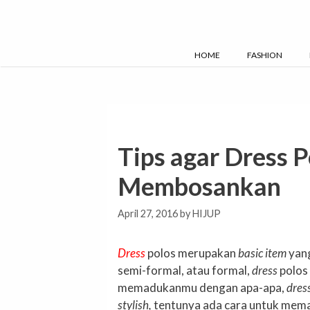
Skip
to
content
HOME
FASHION
Tips agar Dress 
Membosankan
April 27, 2016
by
HIJUP
Dress
polos merupakan
basic item
yang
semi-formal, atau formal,
dress
polos
memadukanmu dengan apa-apa,
dres
stylish,
tentunya ada cara untuk me