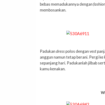
bebas memadukannya dengan
fashion
membosankan.
Padukan
dress
polos dengan
vest
panj
anggun namun tetap berani. Pergi ke
sepanjang hari. Padukanlah jilbab ser
kamu kenakan.
W