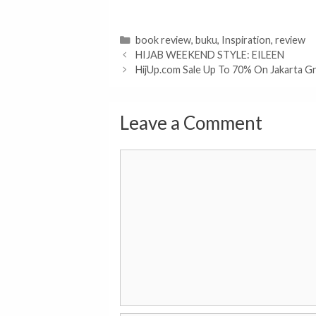
Categories
book review
,
buku
,
Inspiration
,
review
HIJAB WEEKEND STYLE: EILEEN
HijUp.com Sale Up To 70% On Jakarta Gr
Leave a Comment
Comment