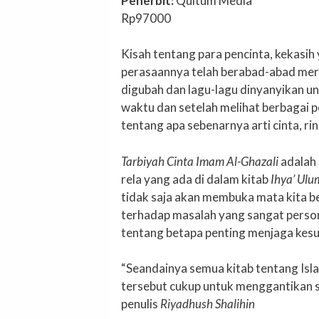
Penerbit:
Qultum Media
Rp97000
Kisah tentang para pencinta, kekasih
perasaannya telah berabad-abad mera
digubah dan lagu-lagu dinyanyikan u
waktu dan setelah melihat berbagai pe
tentang apa sebenarnya arti cinta, rin
Tarbiyah Cinta Imam Al-Ghazali
adalah 
rela yang ada di dalam kitab
Ihya’ Ul
tidak saja akan membuka mata kita b
terhadap masalah yang sangat person
tentang betapa penting menjaga kesuc
“Seandainya semua kitab tentang Isl
tersebut cukup untuk menggantikan 
penulis
Riyadhush Shalihin