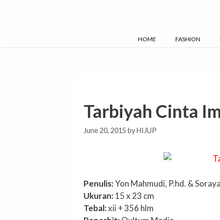
Skip
to
content
HOME
FASHION
Tarbiyah Cinta I
June 20, 2015
by
HIJUP
Penulis:
Yon Mahmudi, P.hd. & Soraya
Ukuran:
15 x 23 cm
Tebal:
xii + 356 hlm