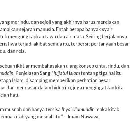
 yang merindu, dan sejoli yang akhirnya harus merelakan
maikan sejarah manusia. Entah berapa banyak syair
ntuk mengungkapkan tawa dan air mata. Seiring berjalannya
ristiwa terjadi akibat semua itu, terbersit pertanyaan besar
du, dan rela.
sebuah ikhtiar membahasakan ulang konsep cinta, rindu, dan
umuddin
. Penjelasan Sang
Hujjatul Islam
tentang tiga hal itu
etapa Islam, disamping memberikan perhatian besar
al dan mendasar dalam hidup itu, juga mengingatkan kita
ian hati.
am musnah dan hanya tersisa
Ihya’ Ulumuddin
maka kitab
semua kitab yang musnah itu.” —Imam Nawawi,