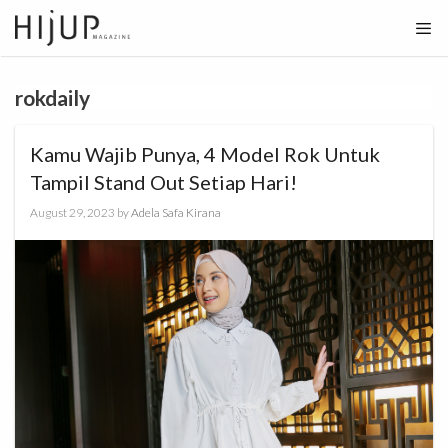
Skip
to
content
rokdaily
Kamu Wajib Punya, 4 Model Rok Untuk
Tampil Stand Out Setiap Hari!
August 29, 2023
by
Adela Safa Kirana