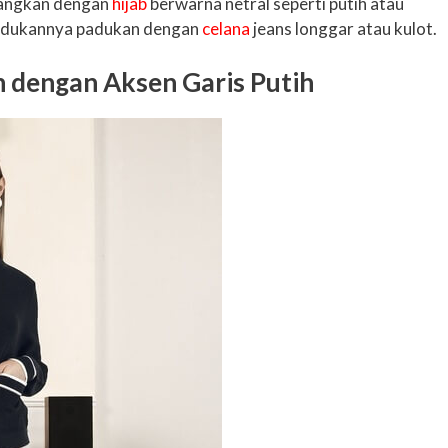
asangkan dengan
hijab
berwarna netral seperti putih atau
emadukannya padukan dengan
celana
jeans longgar atau kulot.
n dengan Aksen Garis Putih