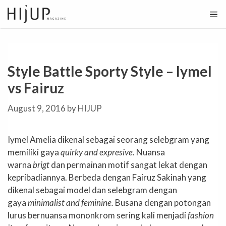
Skip
to
content
Style Battle Sporty Style – Iymel
vs Fairuz
August 9, 2016
by
HIJUP
Iymel Amelia dikenal sebagai seorang selebgram yang
memiliki gaya
quirky and
expresive.
Nuansa
warna
brigt
dan permainan motif sangat lekat dengan
kepribadiannya. Berbeda dengan Fairuz Sakinah yang
dikenal sebagai model dan selebgram dengan
gaya
minimalist and feminine.
Busana dengan potongan
lurus bernuansa mononkrom sering kali menjadi
fashion