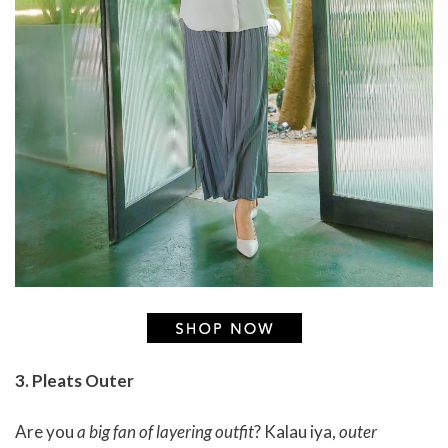
3. Pleats Outer
Are you
a big fan of layering outfit
? Kalau iya,
outer