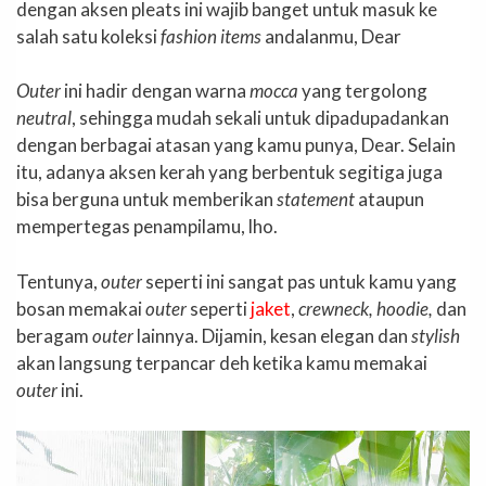
dengan aksen pleats ini wajib banget untuk masuk ke
salah satu koleksi
fashion items
andalanmu, Dear
Outer
ini hadir dengan warna
mocca
yang tergolong
neutral
, sehingga mudah sekali untuk dipadupadankan
dengan berbagai atasan yang kamu punya, Dear. Selain
itu, adanya aksen kerah yang berbentuk segitiga juga
bisa berguna untuk memberikan
statement
ataupun
mempertegas penampilamu, lho.
Tentunya,
outer
seperti ini sangat pas untuk kamu yang
bosan memakai
outer
seperti
jaket
,
crewneck, hoodie,
dan
beragam
outer
lainnya. Dijamin, kesan elegan dan
stylish
akan langsung terpancar deh ketika kamu memakai
outer
ini.