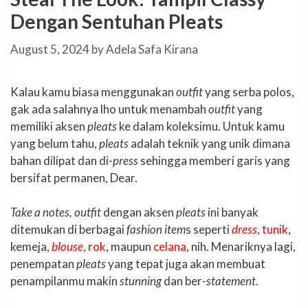
Dengan Sentuhan Pleats
August 5, 2024
by
Adela Safa Kirana
Kalau kamu biasa menggunakan
outfit
yang serba polos,
gak ada salahnya lho untuk menambah
outfit
yang
memiliki aksen
pleats
ke dalam koleksimu. Untuk kamu
yang belum tahu,
pleats
adalah teknik yang unik dimana
bahan dilipat dan di-
press
sehingga memberi garis yang
bersifat permanen, Dear.
Take a notes, outfit
dengan aksen
pleats
ini banyak
ditemukan di berbagai
fashion item
s seperti
dress
,
tunik
,
kemeja,
blouse
,
rok
, maupun
celana
, nih. Menariknya lagi,
penempatan
pleats
yang tepat juga akan membuat
penampilanmu makin
stunning
dan ber-
statement
.