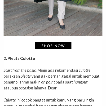
2. Pleats Culotte
Start from the basic,
Minju ada rekomendasi
culotte
beraksen
pleats
yang gak pernah gagal untuk membuat
penampilanmu makin
on point
pada saat
hangout
,
ataupun
occasion
lainnya, Dear.
Culotte
ini cocok banget untuk kamu yang baru ingin
memulai memakai
item
dengan aksen
pleats
karena