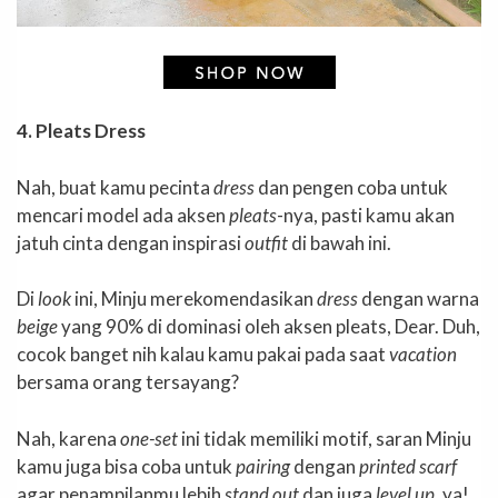
4. Pleats Dress
Nah, buat kamu pecinta
dress
dan pengen coba untuk
mencari model ada aksen
pleats
-nya, pasti kamu akan
jatuh cinta dengan inspirasi
outfit
di bawah ini.
Di
look
ini, Minju merekomendasikan
dress
dengan warna
beige
yang 90% di dominasi oleh aksen pleats, Dear. Duh,
cocok banget nih kalau kamu pakai pada saat
vacation
bersama orang tersayang?
Nah, karena
one-set
ini tidak memiliki motif, saran Minju
kamu juga bisa coba untuk
pairing
dengan
printed scarf
agar penampilanmu lebih
stand out
dan juga
level up
, ya!