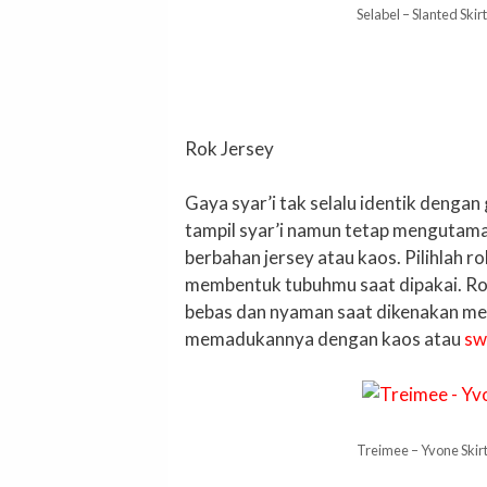
Selabel – Slanted Skirt
Rok Jersey
Gaya syar’i tak selalu identik dengan
tampil syar’i namun tetap mengutam
berbahan jersey atau kaos. Pilihlah ro
membentuk tubuhmu saat dipakai. Ro
bebas dan nyaman saat dikenakan me
memadukannya dengan kaos atau
sw
Treimee – Yvone Skir