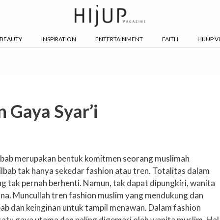
BEAUTY
INSPIRATION
ENTERTAINMENT
FAITH
HIJUP V
 Gaya Syar’i
jilbab merupakan bentuk komitmen seorang muslimah
lbab tak hanya sekedar fashion atau tren. Totalitas dalam
 tak pernah berhenti. Namun, tak dapat dipungkiri, wanita
sona. Muncullah tren fashion muslim yang mendukung dan
ab dan keinginan untuk tampil menawan. Dalam fashion
satu gaya utama dan paling digemari oleh wanita muslim. Hal