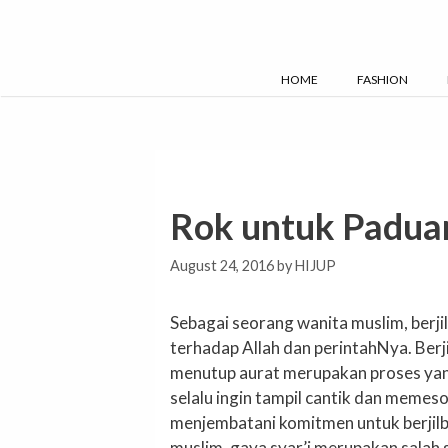
Skip
to
content
HOME
FASHION
Rok untuk Paduan
August 24, 2016
by
HIJUP
Sebagai seorang wanita muslim, ber
terhadap Allah dan perintahNya. Berji
menutup aurat merupakan proses yang
selalu ingin tampil cantik dan meme
menjembatani komitmen untuk berjilb
muslim, gaya syar’i merupakan salah 