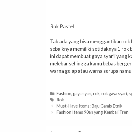
Rok Pastel
Tak ada yang bisa menggantikan rok 
sebaiknya memiliki setidaknya 1 rok
ini dapat membuat gaya syar’i yang 
melebar sehingga kamu bebas berg
warna gelap atau warna serupa namun
Categories
Fashion
,
gaya syari
,
rok
,
rok gaya syari
,
sy
Tags
Rok
Must-Have Items: Baju Gamis Etnik
Fashion Items 90an yang Kembali Tren