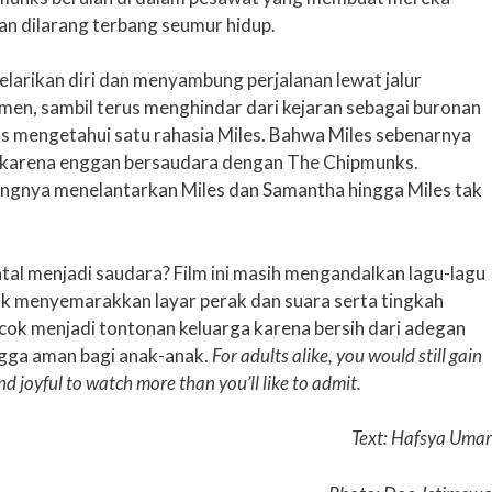
an dilarang terbang seumur hidup.
larikan diri dan menyambung perjalanan lewat jalur
en, sambil terus menghindar dari kejaran sebagai buronan
ks mengetahui satu rahasia Miles. Bahwa Miles sebenarnya
an karena enggan bersaudara dengan The Chipmunks.
ngnya menelantarkan Miles dan Samantha hingga Miles tak
al menjadi saudara? Film ini masih mengandalkan lagu-lagu
k menyemarakkan layar perak dan suara serta tingkah
cok menjadi tontonan keluarga karena bersih dari adegan
ngga aman bagi anak-anak.
For adults alike, you would still gain
d joyful to watch more than you’ll like to admit.
Text: Hafsya Umar