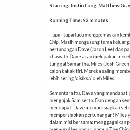
Starring: Justin Long, Matthew Gra
Running Time: 92 minutes
Tupai-tupai lucu menggemaskan kemba
Chip
. Masih mengusung tema keluarga
pertunangan Dave (Jason Lee) dan pa
khawatir Dave akan melupakan mereka
tunggal Samantha, Miles (Josh Gree
calon kakak tiri. Mereka saling mem
lebih sering ‘disiksa’ oleh Miles.
Sementara itu, Dave yang mendapat p
mengajak Sam serta. Dan dengan sem
mendapati Dave mempersiapkan sebu
mempersiapkan pertunangan! Miles y
dalam misi bersama: menggagalkan p
menyusul keduanya, namun The Chip