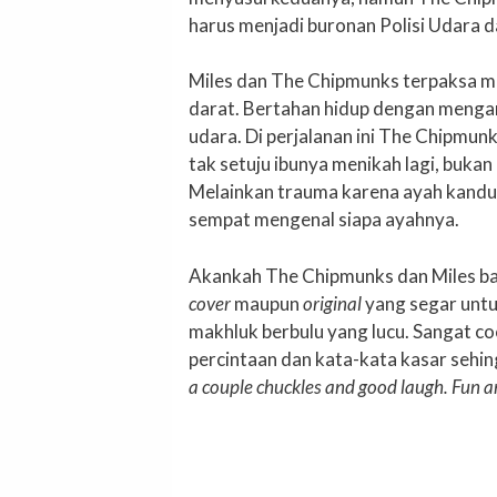
harus menjadi buronan Polisi Udara d
Miles dan The Chipmunks terpaksa me
darat. Bertahan hidup dengan mengam
udara. Di perjalanan ini The Chipmun
tak setuju ibunya menikah lagi, buk
Melainkan trauma karena ayah kandu
sempat mengenal siapa ayahnya.
Akankah The Chipmunks dan Miles bat
cover
maupun
original
yang segar untu
makhluk berbulu yang lucu. Sangat co
percintaan dan kata-kata kasar sehi
a couple chuckles and good laugh. Fun an