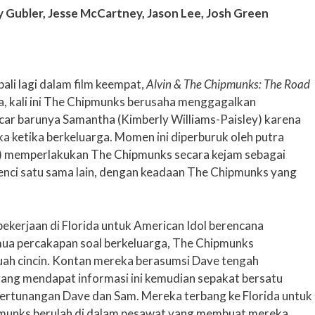
y Gubler, Jesse McCartney, Jason Lee, Josh Green
li lagi dalam film keempat,
Alvin & The Chipmunks: The Road
, kali ini The Chipmunks berusaha menggagalkan
car barunya Samantha (Kimberly Williams-Paisley) karena
 ketika berkeluarga. Momen ini diperburuk oleh putra
n) memperlakukan The Chipmunks secara kejam sebagai
benci satu sama lain, dengan keadaan The Chipmunks yang
ekerjaan di Florida untuk American Idol berencana
ua percakapan soal berkeluarga, The Chipmunks
ah cincin. Kontan mereka berasumsi Dave tengah
ang mendapat informasi ini kemudian sepakat bersatu
ertunangan Dave dan Sam. Mereka terbang ke Florida untuk
munks berulah di dalam pesawat yang membuat mereka