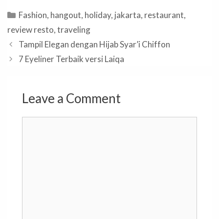
Categories
Fashion
,
hangout
,
holiday
,
jakarta
,
restaurant
,
review resto
,
traveling
Tampil Elegan dengan Hijab Syar’i Chiffon
7 Eyeliner Terbaik versi Laiqa
Leave a Comment
Comment