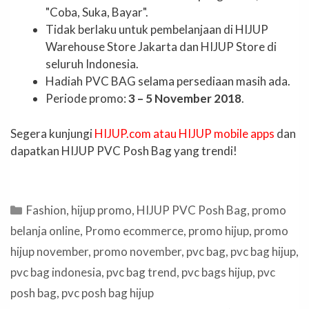
"Coba, Suka, Bayar".
Tidak berlaku untuk pembelanjaan di HIJUP
Warehouse Store Jakarta dan HIJUP Store di
seluruh Indonesia.
Hadiah PVC BAG selama persediaan masih ada.
Periode promo:
3 – 5 November 2018
.
Segera kunjungi
HIJUP.com atau HIJUP mobile apps
dan
dapatkan HIJUP PVC Posh Bag yang trendi!
Categories
Fashion
,
hijup promo
,
HIJUP PVC Posh Bag
,
promo
belanja online
,
Promo ecommerce
,
promo hijup
,
promo
hijup november
,
promo november
,
pvc bag
,
pvc bag hijup
,
pvc bag indonesia
,
pvc bag trend
,
pvc bags hijup
,
pvc
posh bag
,
pvc posh bag hijup