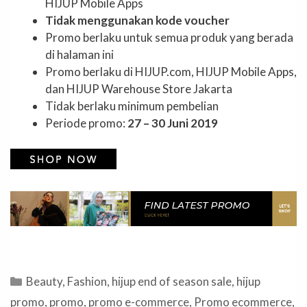
HIJUP Mobile Apps
Tidak menggunakan kode voucher
Promo berlaku untuk semua produk yang berada
di halaman ini
Promo berlaku di HIJUP.com, HIJUP Mobile Apps,
dan HIJUP Warehouse Store Jakarta
Tidak berlaku minimum pembelian
Periode promo:
27 – 30 Juni 2019
Categories
Beauty
,
Fashion
,
hijup end of season sale
,
hijup
promo
,
promo
,
promo e-commerce
,
Promo ecommerce
,