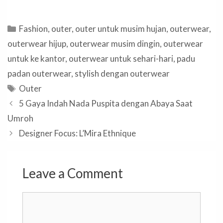
Categories
Fashion
,
outer
,
outer untuk musim hujan
,
outerwear
,
outerwear hijup
,
outerwear musim dingin
,
outerwear
untuk ke kantor
,
outerwear untuk sehari-hari
,
padu
padan outerwear
,
stylish dengan outerwear
Tags
Outer
5 Gaya Indah Nada Puspita dengan Abaya Saat
Umroh
Designer Focus: L’Mira Ethnique
Leave a Comment
Comment