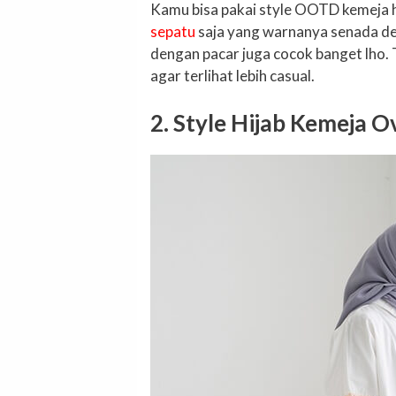
Kamu bisa pakai style OOTD kemeja hi
sepatu
saja yang warnanya senada den
dengan pacar juga cocok banget lho. 
agar terlihat lebih casual.
2. Style Hijab Kemeja O