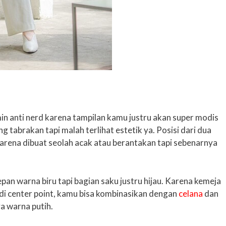
min anti nerd karena tampilan kamu justru akan super modis
g tabrakan tapi malah terlihat estetik ya. Posisi dari dua
 karena dibuat seolah acak atau berantakan tapi sebenarnya
an warna biru tapi bagian saku justru hijau. Karena kemeja
adi center point, kamu bisa kombinasikan dengan
celana
dan
a warna putih.