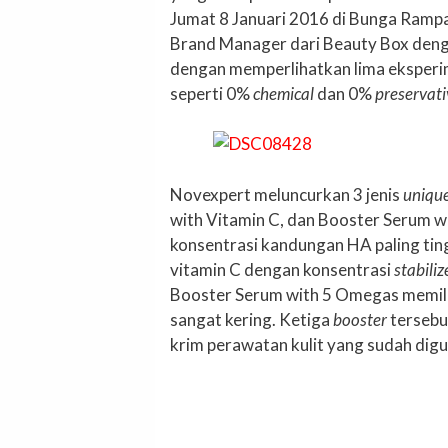
Jumat 8 Januari 2016 di Bunga Rampai
Brand Manager dari Beauty Box den
dengan memperlihatkan lima eksperi
seperti 0%
chemical
dan 0%
preservati
Novexpert meluncurkan 3 jenis
uniqu
with Vitamin C, dan Booster Serum w
konsentrasi kandungan HA paling ti
vitamin C dengan konsentrasi
stabiliz
Booster Serum with 5 Omegas memili
sangat kering. Ketiga
booster
tersebu
krim perawatan kulit yang sudah dig