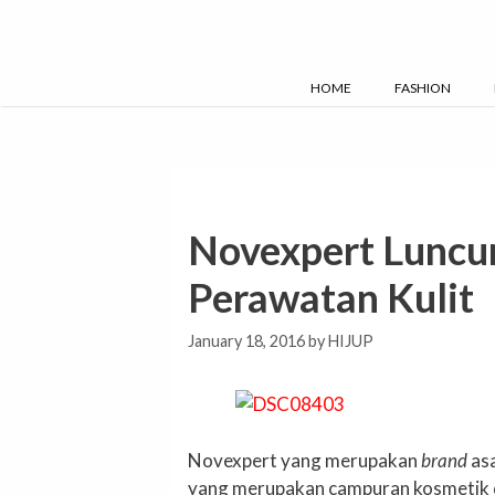
Skip
to
content
HOME
FASHION
Novexpert Luncu
Perawatan Kulit
January 18, 2016
by
HIJUP
Novexpert yang merupakan
brand
as
yang merupakan campuran kosmetik da