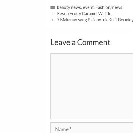
Categories
beauty news
,
event
,
Fashion
,
news
Resep Fruity Caramel Waffle
7 Makanan yang Baik untuk Kulit Bermin
Leave a Comment
Comment
Name