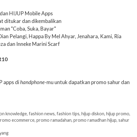
dan HIJUP Mobile Apps
at ditukar dan dikembalikan
iman "Coba, Suka, Bayar"
ian Pelangi, Happa By Mel Ahyar, Jenahara, Kami, Ria
za dan Inneke Marini Scarf
R10
P apps di
handphone
-mu untuk dapatkan promo sahur dan
ion knowledge
,
fashion news
,
fashion tips
,
hijup diskon
,
hijup promo
,
romo ecommerce
,
promo ramadahan
,
promo ramadhan hijup
,
sahur
ayang