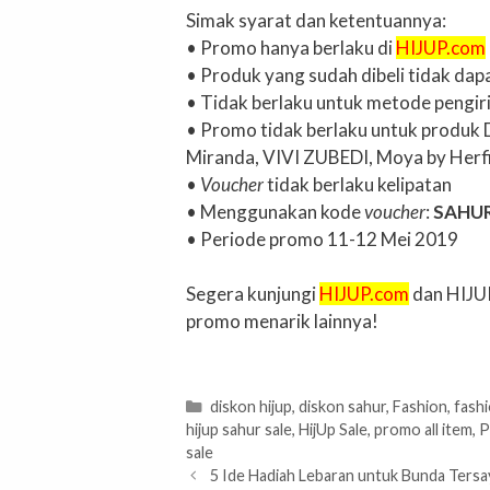
Simak syarat dan ketentuannya:
• Promo hanya berlaku di
HIJUP.com
• Produk yang sudah dibeli tidak dap
• Tidak berlaku untuk metode pengir
• Promo tidak berlaku untuk produk D
Miranda, VIVI ZUBEDI, Moya by Herfi
•
Voucher
tidak berlaku kelipatan
• Menggunakan kode
voucher
:
SAHU
• Periode promo 11-12 Mei 2019
Segera kunjungi
HIJUP.com
dan HIJU
promo menarik lainnya!
Categories
diskon hijup
,
diskon sahur
,
Fashion
,
fash
hijup sahur sale
,
HijUp Sale
,
promo all item
,
P
sale
5 Ide Hadiah Lebaran untuk Bunda Ters