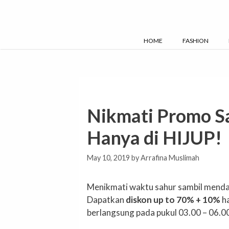
Skip
to
content
HOME
FASHION
Nikmati Promo Sa
Hanya di HIJUP!
May 10, 2019
by
Arrafina Muslimah
Menikmati waktu sahur sambil mendap
Dapatkan
diskon up to 70% + 10%
ha
berlangsung pada pukul 03.00 – 06.00