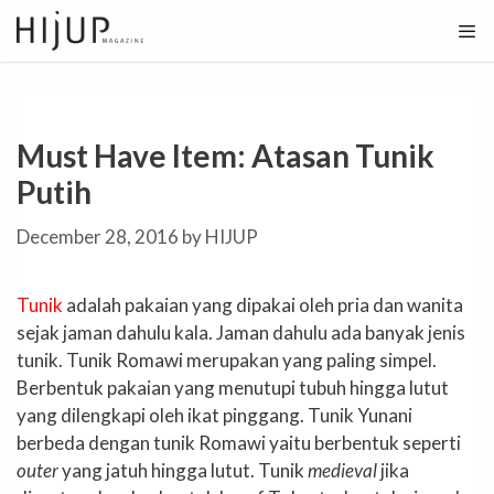
Skip
to
content
Must Have Item: Atasan Tunik
Putih
December 28, 2016
by
HIJUP
Tunik
adalah pakaian yang dipakai oleh pria dan wanita
sejak jaman dahulu kala. Jaman dahulu ada banyak jenis
tunik. Tunik Romawi merupakan yang paling simpel.
Berbentuk pakaian yang menutupi tubuh hingga lutut
yang dilengkapi oleh ikat pinggang. Tunik Yunani
berbeda dengan tunik Romawi yaitu berbentuk seperti
outer
yang jatuh hingga lutut. Tunik
medieval
jika