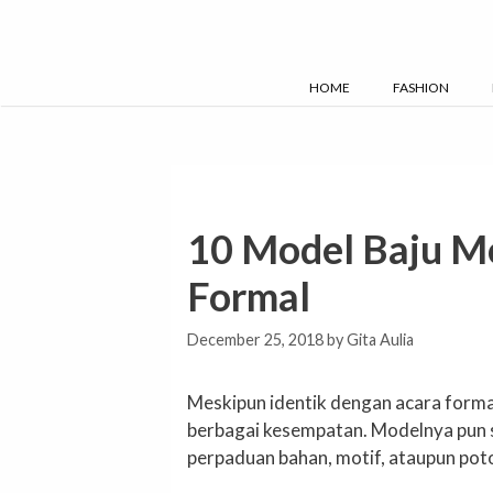
Skip
to
content
HOME
FASHION
10 Model Baju Mo
Formal
December 25, 2018
by
Gita Aulia
Meskipun identik dengan acara formal
berbagai kesempatan. Modelnya pun 
perpaduan bahan, motif, ataupun pot