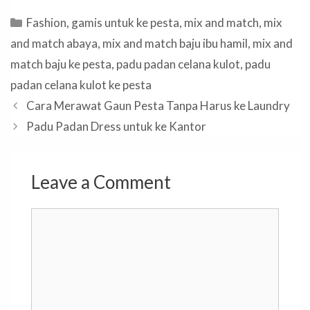
Categories
Fashion
,
gamis untuk ke pesta
,
mix and match
,
mix
and match abaya
,
mix and match baju ibu hamil
,
mix and
match baju ke pesta
,
padu padan celana kulot
,
padu
padan celana kulot ke pesta
Cara Merawat Gaun Pesta Tanpa Harus ke Laundry
Padu Padan Dress untuk ke Kantor
Leave a Comment
Comment