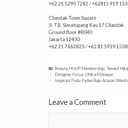
+62 21 5290 7282 / +62815 919 153
Cilandak Town Square
Jl. T.B. Simatupang Kav.17 Cilandak
Ground floor #B040
Jakarta 12430
+62 21 7662823 / +62 81 5919 153
Categories
Beauty
,
HIJUP Membership
,
Tenant HijU
Designer Focus: L’Mira Ethnique
Inspirasi Padu Padan Baju Atasan Wanita
Leave a Comment
Comment