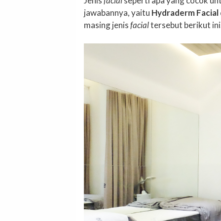
Jenis
facial
seperti apa yang cocok unt
jawabannya, yaitu
Hydraderm Facial
masing jenis
facial
tersebut berikut ini