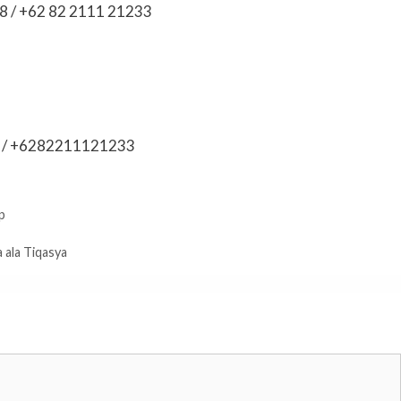
8 / +62 82 2111 21233
8 / +6282211121233
p
 ala Tiqasya