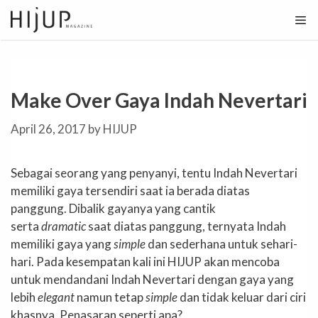
Skip
to
content
Make Over Gaya Indah Nevertari
April 26, 2017
by
HIJUP
Sebagai seorang yang penyanyi, tentu Indah Nevertari
memiliki gaya tersendiri saat ia berada diatas
panggung. Dibalik gayanya yang cantik
serta
dramatic
saat diatas panggung, ternyata Indah
memiliki gaya yang
simple
dan sederhana untuk sehari-
hari. Pada kesempatan kali ini HIJUP akan mencoba
untuk mendandani Indah Nevertari dengan gaya yang
lebih
elegant
namun tetap
simple
dan tidak keluar dari ciri
khasnya. Penasaran seperti apa?