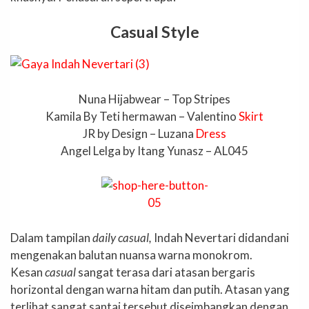
Casual Style
Nuna Hijabwear – Top Stripes
Kamila By Teti hermawan – Valentino
Skirt
JR by Design – Luzana
Dress
Angel Lelga by Itang Yunasz – AL045
Dalam tampilan
daily casual,
Indah Nevertari didandani
mengenakan balutan nuansa warna monokrom.
Kesan
casual
sangat terasa dari atasan bergaris
horizontal dengan warna hitam dan putih. Atasan yang
terlihat sangat santai tersebut diseimbangkan dengan