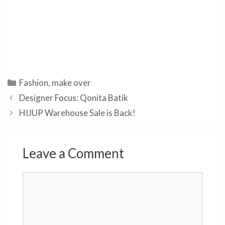
Categories
Fashion
,
make over
Designer Focus: Qonita Batik
HIJUP Warehouse Sale is Back!
Leave a Comment
Comment