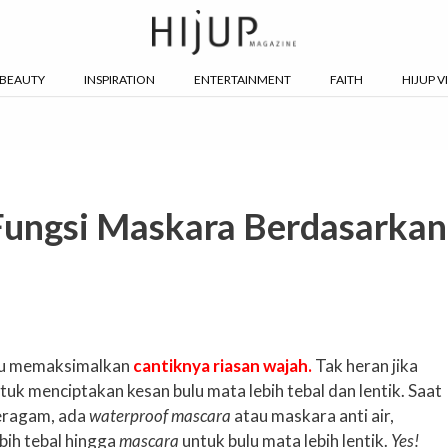
BEAUTY
INSPIRATION
ENTERTAINMENT
FAITH
HIJUP V
 Fungsi Maskara Berdasarkan
pu memaksimalkan
cantiknya riasan wajah.
Tak heran jika
uk menciptakan kesan bulu mata lebih tebal dan lentik. Saat
beragam, ada
waterproof mascara
atau maskara anti air,
ih tebal hingga
mascara
untuk bulu mata lebih lentik.
Yes!