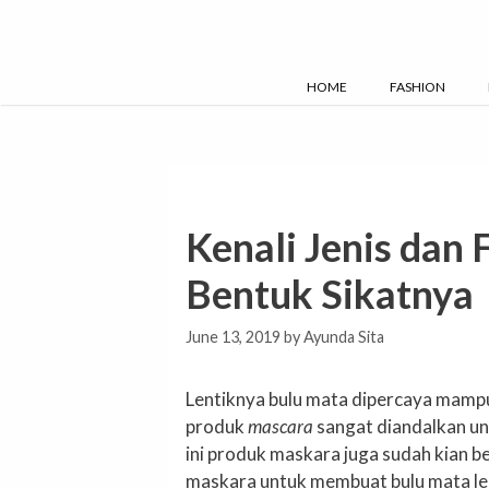
Skip
to
content
HOME
FASHION
Kenali Jenis dan
Bentuk Sikatnya
June 13, 2019
by
Ayunda Sita
Lentiknya bulu mata dipercaya mam
produk
mascara
sangat diandalkan unt
ini produk maskara juga sudah kian 
maskara untuk membuat bulu mata leb