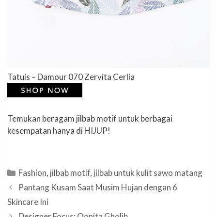
Tatuis – Damour 070 Zervita Cerlia
Temukan beragam jilbab motif untuk berbagai
kesempatan hanya di HIJUP!
Categories
Fashion
,
jilbab motif
,
jilbab untuk kulit sawo matang
Pantang Kusam Saat Musim Hujan dengan 6
Skincare Ini
Designer Focus: Qonita Gholib