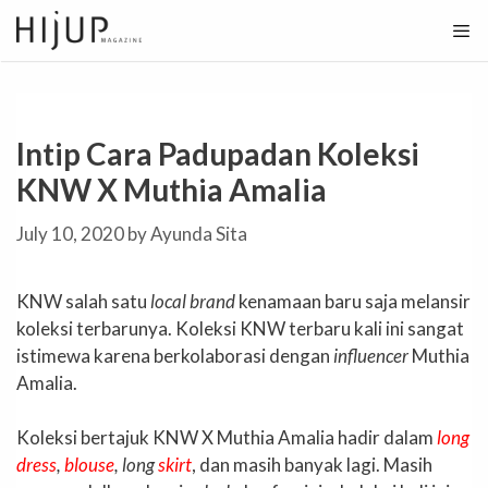
Skip
to
content
Intip Cara Padupadan Koleksi
KNW X Muthia Amalia
July 10, 2020
by
Ayunda Sita
KNW salah satu
local brand
kenamaan baru saja melansir
koleksi terbarunya. Koleksi KNW terbaru kali ini sangat
istimewa karena berkolaborasi dengan
influencer
Muthia
Amalia.
Koleksi bertajuk KNW X Muthia Amalia hadir dalam
long
dress
,
blouse
, long
skirt
, dan masih banyak lagi. Masih