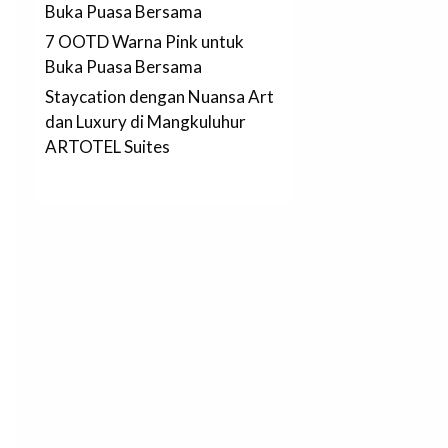
Buka Puasa Bersama
7 OOTD Warna Pink untuk
Buka Puasa Bersama
Staycation dengan Nuansa Art
dan Luxury di Mangkuluhur
ARTOTEL Suites