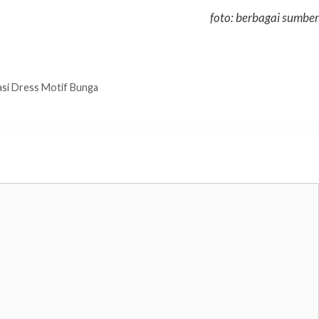
foto: berbagai sumber
asi Dress Motif Bunga