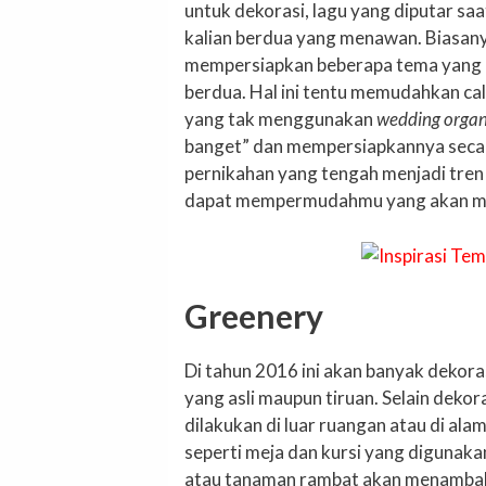
untuk dekorasi, lagu yang diputar sa
kalian berdua yang menawan. Biasan
mempersiapkan beberapa tema yang da
berdua. Hal ini tentu memudahkan ca
yang tak menggunakan
wedding organ
banget” dan mempersiapkannya secara
pernikahan yang tengah menjadi tren
dapat mempermudahmu yang akan men
Greenery
Di tahun 2016 ini akan banyak dekor
yang asli maupun tiruan. Selain dekor
dilakukan di luar ruangan atau di ala
seperti meja dan kursi yang digunak
atau tanaman rambat akan menambah 