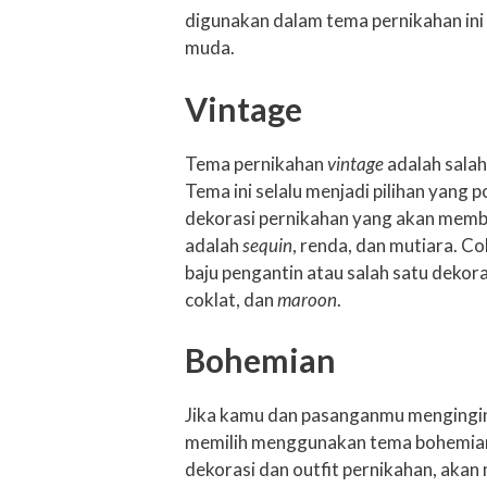
digunakan dalam tema pernikahan ini a
muda.
Vintage
Tema pernikahan
vintage
adalah salah
Tema ini selalu menjadi pilihan yang 
dekorasi pernikahan yang akan memb
adalah
sequin
, renda, dan mutiara. 
baju pengantin atau salah satu deko
coklat, dan
maroon
.
Bohemian
Jika kamu dan pasanganmu mengingink
memilih menggunakan tema bohemian
dekorasi dan outfit pernikahan, akan