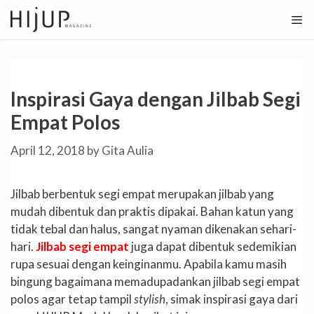
Skip
to
content
Inspirasi Gaya dengan Jilbab Segi
Empat Polos
April 12, 2018
by
Gita Aulia
Jilbab berbentuk segi empat merupakan jilbab yang
mudah dibentuk dan praktis dipakai. Bahan katun yang
tidak tebal dan halus, sangat nyaman dikenakan sehari-
hari.
Jilbab segi empat
juga dapat dibentuk sedemikian
rupa sesuai dengan keinginanmu. Apabila kamu masih
bingung bagaimana memadupadankan jilbab segi empat
polos agar tetap tampil
stylish
, simak inspirasi gaya dari