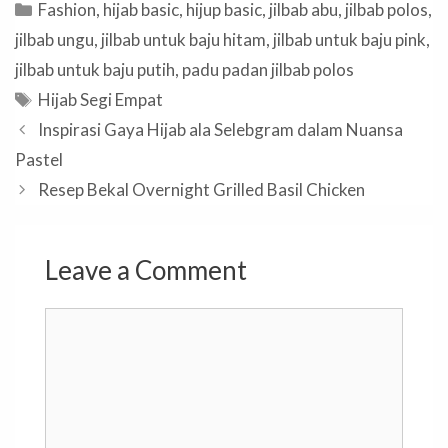
Categories
Fashion
,
hijab basic
,
hijup basic
,
jilbab abu
,
jilbab polos
,
jilbab ungu
,
jilbab untuk baju hitam
,
jilbab untuk baju pink
,
jilbab untuk baju putih
,
padu padan jilbab polos
Tags
Hijab Segi Empat
Inspirasi Gaya Hijab ala Selebgram dalam Nuansa
Pastel
Resep Bekal Overnight Grilled Basil Chicken
Leave a Comment
Comment