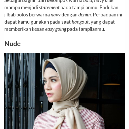
Sebagai bagian dari kelompok warna
bold
,
navy blue
mampu menjadi
statement
pada tampilanmu. Padukan
jilbab polos berwarna
navy
dengan
denim
. Perpaduan ini
dapat kamu gunakan pada saat
hangout
, yang dapat
memberikan kesan
easy going
pada tampilanmu.
Nude