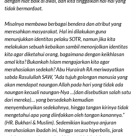
dengan niat baik di awal, dan kita tinggalkan hal-hal yang
tidak bermanfaat.
Misalnya membawa berbagai bendera dan atribut yang
meresahkan masyarakat. Hal ini dilakukan guna
menunjukkan identitas pelaku SOTR, namun jika kita
melakukan sebuah kebaikan sambil menonjolkan identitas
kita agar diketahui orang, bagaimana dengan keikhlasan
amal kita? Bukankah Islam mengajarkan kita agar
merahasiakan sedekah? Abu Hurairah RA meriwayatkan
sabda Rasulullah SAW, ”
Ada tujuh golongan manusia yang
akan mendapat naungan Allah pada hari yang tidak ada
naungan kecuali naungan-Nya …(dan disebutkan salah satu
dari mereka)… yang bersedekah kemudian
menyembunyikan sedekahnya, hingga tangan kirinya tidak
mengetahui apa yang diinfakkan oleh tangan kanannya.”
(HR. Bukhari & Muslim). Sedemikian kuatnya anjuran
merahasiakan ibadah ini, hingga secara hiperbolis, jarak