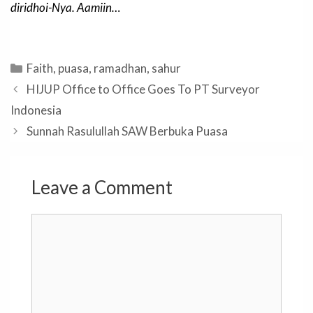
diridhoi-Nya. Aamiin…
Categories
Faith
,
puasa
,
ramadhan
,
sahur
HIJUP Office to Office Goes To PT Surveyor
Indonesia
Sunnah Rasulullah SAW Berbuka Puasa
Leave a Comment
Comment