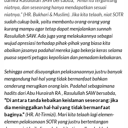
bahwa Rasulullah SAW bersabda, “
Amal itu tergantung
niatnya, dan seseorang hanya mendapatkan sesuai
niatnya.
” (HR. Bukhari & Muslim). Jika kita telaah, niat SOTR
sudah cukup baik, yaitu membantu orang-orang yang
kurang mampu agar tetap dapat menjalankan sunnah
Rasulullah SAW. Ada juga yang melakukannya sebagai
wujud apresiasi terhadap pihak-pihak yang biasa kita
abaikan jasanya padahal mereka juga bekerja keras selama
puasa seperti petugas kepolisian dan pemadam kebakaran.
Sehingga amat disayangkan pelaksanaannya justru banyak
mengandung hal-hal yang tidak bermanfaat bahkan
cenderung merugikan orang lain. Padahal sebagaimana
hadits dari Abu Hurairah RA , Rasulullah SAW bersabda,
“Di antara tanda kebaikan keislaman seseorang: jika
dia meninggalkan hal-hal yang tidak bermanfaat
baginya.”
(HR. At-Tirmizi). Mari kita telaah lagi elemen-
elemen pelaksanaan SOTR yang justru bertentangan