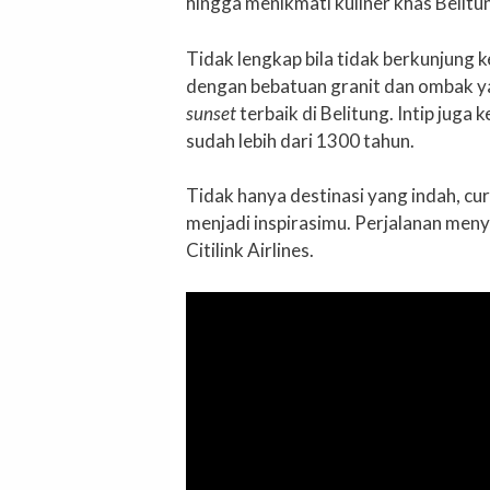
hingga menikmati kuliner khas Belitu
Tidak lengkap bila tidak berkunjung k
dengan bebatuan granit dan ombak ya
sunset
terbaik di Belitung. Intip jug
sudah lebih dari 1300 tahun.
Tidak hanya destinasi yang indah, cur
menjadi inspirasimu. Perjalanan menye
Citilink Airlines.