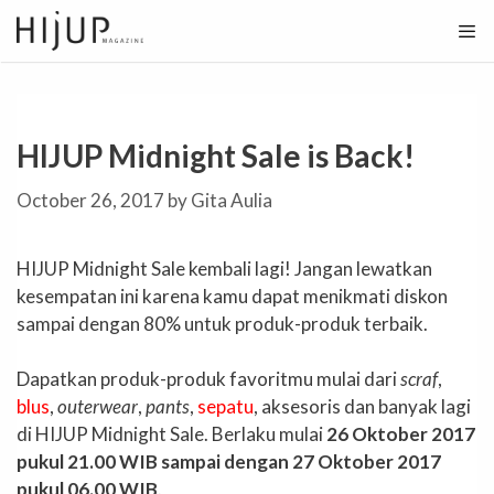
Skip
to
content
HIJUP Midnight Sale is Back!
October 26, 2017
by
Gita Aulia
HIJUP Midnight Sale kembali lagi! Jangan lewatkan
kesempatan ini karena kamu dapat menikmati diskon
sampai dengan 80% untuk produk-produk terbaik.
Dapatkan produk-produk favoritmu mulai dari
scraf
,
blus
,
outerwear
,
pants
,
sepatu
, aksesoris dan banyak lagi
di HIJUP Midnight Sale. Berlaku mulai
26 Oktober 2017
pukul 21.00 WIB sampai dengan 27 Oktober 2017
pukul 06.00 WIB
.