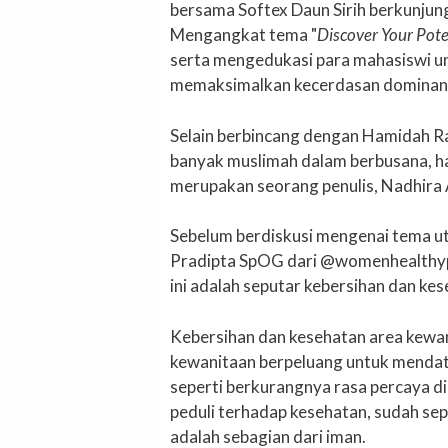
bersama Softex Daun Sirih berkunjun
Mengangkat tema "
Discover Your Pote
serta mengedukasi para mahasiswi u
memaksimalkan kecerdasan dominan y
Selain berbincang dengan Hamidah R
banyak muslimah dalam berbusana, ha
merupakan seorang penulis, Nadhira A
Sebelum berdiskusi mengenai tema u
Pradipta SpOG dari @womenhealthype
ini adalah seputar kebersihan dan ke
Kebersihan dan kesehatan area kewan
kewanitaan berpeluang untuk mendat
seperti berkurangnya rasa percaya dir
peduli terhadap kesehatan, sudah se
adalah sebagian dari iman.