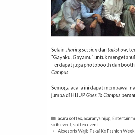
Selain
sharing session
dan
talkshow
, t
"Gayaku, Gayamu" untuk mengetahui 
Terdapat juga photobooth dan booth
Campus
.
Semoga acara ini dapat membawa man
jumpa di HIJUP
Goes To Campus
bersam
Categories
acara softex
,
acaranya hijup
,
Entertainm
sirih event
,
softex event
Aksesoris Wajib Pakai Ke Fashion Week