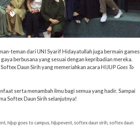
eman-teman dari UNI Syarif Hidayatullah juga bermain games
gaya berbusana yang sesuai dengan kepribadian mereka.
 Softex Daun Sirih yang memeriahkan acara HIJUP
Goes To
faat serta menambah ilmu bagi semua yang hadir. Sampai
a Softex Daun Sirih selanjutnya!
ent
,
hijup goes to campus
,
hijupevent
,
softex daun sirih
,
softex daun