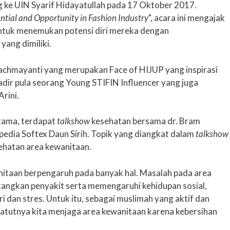
g ke UIN Syarif Hidayatullah pada 17 Oktober 2017.
ntial and Opportunity in Fashion Industry
", acara ini mengajak
ntuk menemukan potensi diri mereka dengan
ang dimiliki.
achmayanti yang merupakan Face of HIJUP yang inspirasi
dir pula seorang Young STIFIN Influencer yang juga
rini.
tama, terdapat
talkshow
kesehatan bersama dr. Bram
dia Softex Daun Sirih. Topik yang diangkat dalam
talkshow
sehatan area kewanitaan.
itaan berpengaruh pada banyak hal. Masalah pada area
angkan penyakit serta memengaruhi kehidupan sosial,
i dan stres. Untuk itu, sebagai muslimah yang aktif dan
patutnya kita menjaga area kewanitaan karena kebersihan