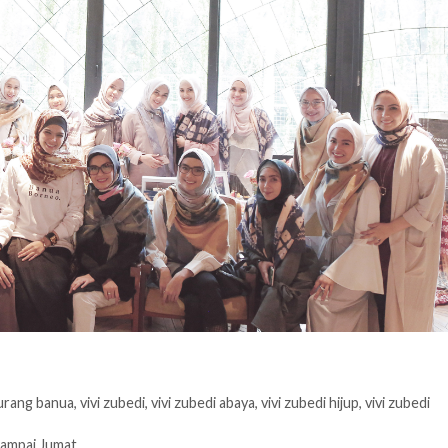
urang banua
,
vivi zubedi
,
vivi zubedi abaya
,
vivi zubedi hijup
,
vivi zubedi
sampai Jumat