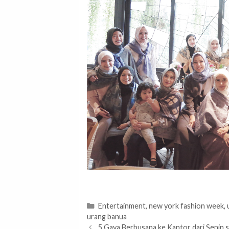
Categories
Entertainment
,
new york fashion week
,
urang banua
5 Gaya Berbusana ke Kantor dari Senin 