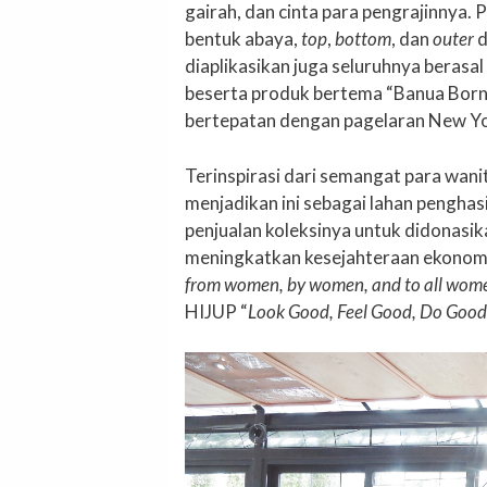
gairah, dan cinta para pengrajinnya.
bentuk abaya,
top
,
bottom
, dan
outer
d
diaplikasikan juga seluruhnya berasa
beserta produk bertema “Banua Borne
bertepatan dengan pagelaran New Y
Terinspirasi dari semangat para wanit
menjadikan ini sebagai lahan penghas
penjualan koleksinya untuk didonasik
meningkatkan kesejahteraan ekonomi 
from women, by women, and to all women
HIJUP “
Look Good, Feel Good, Do Good