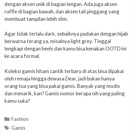
dengan aksen unik di bagian lengan. Ada juga aksen
ruffle di bagian bawah, dan aksen tali pinggang yang
membuat tampilan lebih slim.
Agar tidak terlalu dark, sebaiknya padukan dengan hijab
berwarna terang ya, misalnya light grey. Tinggal
lengkapi dengan heels dan kamu bisa kenakan OOTD ini
ke acara formal.
Koleksi gamis hitam cantik terbaru di atas bisa dipakai
oleh remaja hingga dewasa Dear, jadi bukan hanya
orang tua yang bisa pakai gamis. Banyak yang modis
dan menarik, kan? Gamis nomor berapa nih yang paling
kamu suka?
Categories
Fashion
Tags
Gamis