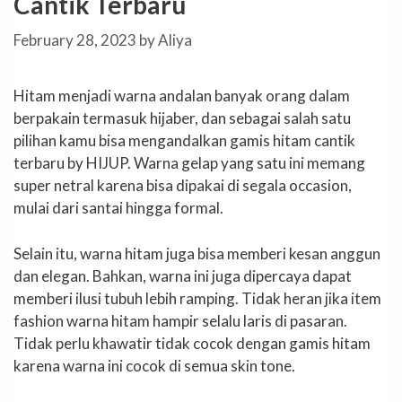
Cantik Terbaru
February 28, 2023
by
Aliya
Hitam menjadi warna andalan banyak orang dalam
berpakain termasuk hijaber, dan sebagai salah satu
pilihan kamu bisa mengandalkan gamis hitam cantik
terbaru by HIJUP. Warna gelap yang satu ini memang
super netral karena bisa dipakai di segala occasion,
mulai dari santai hingga formal.
Selain itu, warna hitam juga bisa memberi kesan anggun
dan elegan. Bahkan, warna ini juga dipercaya dapat
memberi ilusi tubuh lebih ramping. Tidak heran jika item
fashion warna hitam hampir selalu laris di pasaran.
Tidak perlu khawatir tidak cocok dengan gamis hitam
karena warna ini cocok di semua skin tone.