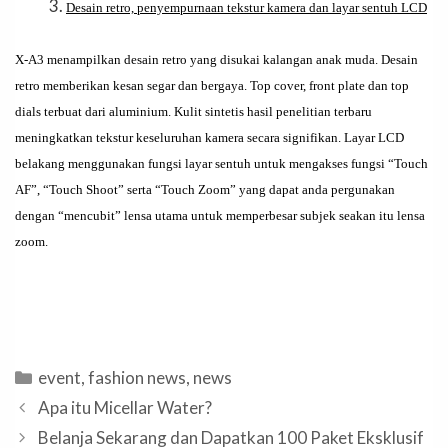
Desain retro, penyempurnaan tekstur kamera dan layar sentuh LCD
X-A3 menampilkan desain retro yang disukai kalangan anak muda. Desain
retro memberikan kesan segar dan bergaya. Top cover, front plate dan top
dials terbuat dari aluminium. Kulit sintetis hasil penelitian terbaru
meningkatkan tekstur keseluruhan kamera secara signifikan. Layar LCD
belakang menggunakan fungsi layar sentuh untuk mengakses fungsi “Touch
AF”, “Touch Shoot” serta “Touch Zoom” yang dapat anda pergunakan
dengan “mencubit” lensa utama untuk memperbesar subjek seakan itu lensa
zoom.
Categories
event
,
fashion news
,
news
Apa itu Micellar Water?
Belanja Sekarang dan Dapatkan 100 Paket Eksklusif