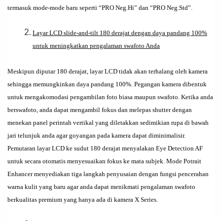
termasuk mode-mode baru seperti “PRO Neg.Hi” dan “PRO Neg.Std”.
Layar LCD slide-and-tilt 180 derajat dengan daya pandang 100%
untuk meningkatkan pengalaman swafoto Anda
Meskipun diputar 180 derajat, layar LCD tidak akan terhalang oleh kamera
sehingga memungkinkan daya pandang 100%. Pegangan kamera dibentuk
untuk mengakomodasi pengambilan foto biasa maupun swafoto. Ketika anda
berswafoto, anda dapat mengambil fokus dan melepas shutter dengan
menekan panel perintah vertikal yang diletakkan sedimikian rupa di bawah
jari telunjuk anda agar goyangan pada kamera dapat diminimalisir.
Pemutaran layar LCD ke sudut 180 derajat menyalakan Eye Detection AF
untuk secara otomatis menyesuaikan fokus ke mata subjek. Mode Potrait
Enhancer menyediakan tiga langkah penyusaian dengan fungsi pencerahan
warna kulit yang baru agar anda dapat menikmati pengalaman swafoto
berkualitas premium yang hanya ada di kamera X Series.