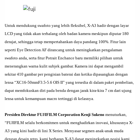
Untuk mendukung swafoto yang lebih fleksibel, X-A3 hadir dengan layar
LCD yang tidak akan terhalang oleh badan kamera meskipun diputar 180
derajat, sehingga tetap mempertahankan daya pandang 100%. Fitur lain
seperti Eye Detection AF dirancang untuk meningkatkan pengalaman
swafoto anda, serta fitur Potrait Enchance baru memiliki pilihan untuk
menerangkan warna kulit subjek gambar. Kamera ini dapat mengambil
sekitar 410 gambar per pengisian baterai dan ketika dipasangkan dengan
lensa “XC16-50mmF3.5-5.6 OIS II” yang tersedia di dalam paket pembelian,
dapat memfokuskan diri pada benda dengan jarak kira-kira 7 cm dari ujung
lensa untuk kemampuan macro tertinggi di kelasnya.
Presiden Direktur FUJIFILM Corporation Kenji Sukeno
menuturkan,
“FUJIFILM selalu berkomitmen untuk menghadirkan inovasi, khususnya X-
A3 yang kini hadir di lini X Series. Menyasar segmen anak-anak muda
dengan desain retro, kami berharap X-A3 dapat meningkatkan posisi kami