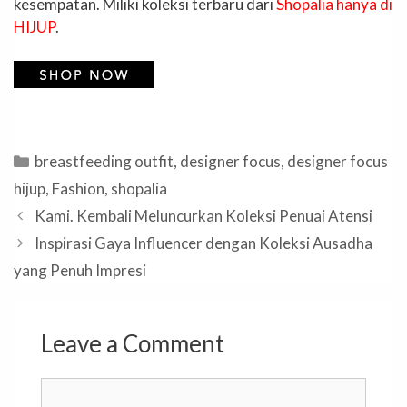
kesempatan. Miliki koleksi terbaru dari
Shopalia hanya di
HIJUP
.
Categories
breastfeeding outfit
,
designer focus
,
designer focus
hijup
,
Fashion
,
shopalia
Kami. Kembali Meluncurkan Koleksi Penuai Atensi
Inspirasi Gaya Influencer dengan Koleksi Ausadha
yang Penuh Impresi
Leave a Comment
Comment