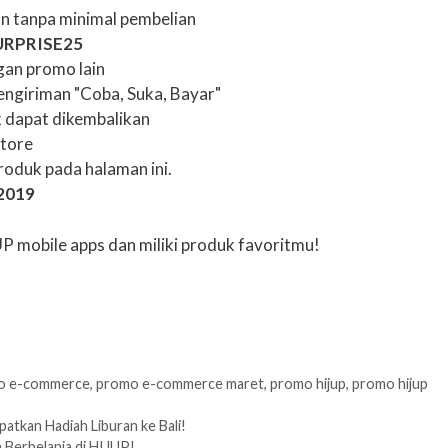
n tanpa minimal pembelian
URPRISE25
an promo lain
engiriman "Coba, Suka, Bayar"
k dapat dikembalikan
Store
roduk pada halaman ini.
 2019
P mobile apps dan miliki produk favoritmu!
o e-commerce
,
promo e-commerce maret
,
promo hijup
,
promo hijup
tkan Hadiah Liburan ke Bali!
 Berbelanja di HIJUP!