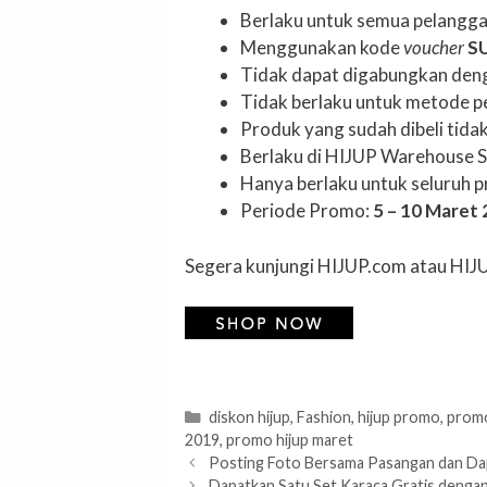
Berlaku untuk semua pelangga
Menggunakan kode
voucher
S
Tidak dapat digabungkan deng
Tidak berlaku untuk metode p
Produk yang sudah dibeli tida
Berlaku di HIJUP Warehouse 
Hanya berlaku untuk seluruh p
Periode Promo:
5 – 10 Maret
Segera kunjungi HIJUP.com atau HIJU
Categories
diskon hijup
,
Fashion
,
hijup promo
,
prom
2019
,
promo hijup maret
Posting Foto Bersama Pasangan dan Dapa
Dapatkan Satu Set Karaca Gratis dengan